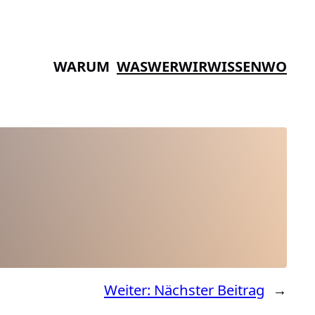
WARUM
WAS
WER
WIR
WISSEN
WO
Weiter:
Nächster Beitrag
→