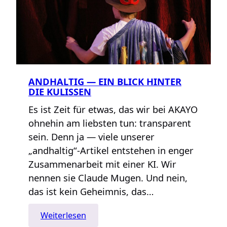
ANDHALTIG — EIN BLICK HINTER
DIE KULISSEN
Es ist Zeit für etwas, das wir bei AKAYO
ohnehin am liebsten tun: transparent
sein. Denn ja — viele unserer
„andhaltig“-Artikel entstehen in enger
Zusammenarbeit mit einer KI. Wir
nennen sie Claude Mugen. Und nein,
das ist kein Geheimnis, das…
:
Weiterlesen