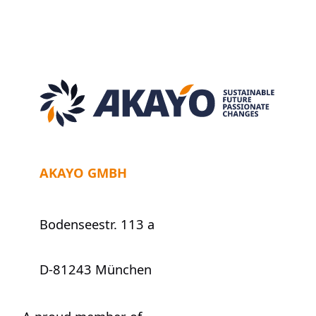
andhaltig
—
ein
Blick
hinter
die
Kulissen
AKAYO GMBH
Bodenseestr. 113 a
D-81243 München