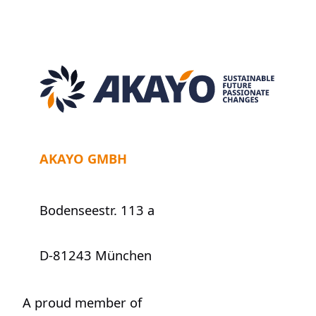
—
ein
gesundes
Chamäleon?
AKAYO GMBH
Bodenseestr. 113 a
D-81243 München
A proud member of