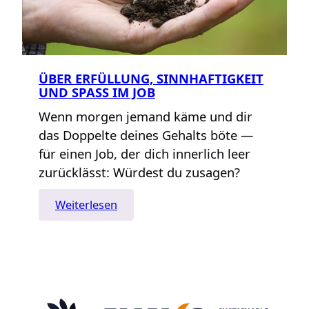
ÜBER ERFÜLLUNG, SINNHAFTIGKEIT
UND SPASS IM JOB
Wenn morgen jemand käme und dir
das Doppelte deines Gehalts böte —
für einen Job, der dich innerlich leer
zurücklässt: Würdest du zusagen?
:
Weiterlesen
Über
Erfüllung,
Sinnhaftigkeit
und
Spaß
im