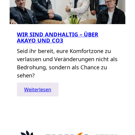
WIR SIND ANDHALTIG – ÜBER
AKAYO UND CO3
Seid ihr bereit, eure Komfortzone zu
verlassen und Veränderungen nicht als
Bedrohung, sondern als Chance zu
sehen?
:
Weiterlesen
Wir
sind
andhaltig
–
über
AKAYO