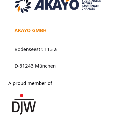
und
CO3
AKAYO GMBH
Bodenseestr. 113 a
D-81243 München
A proud member of