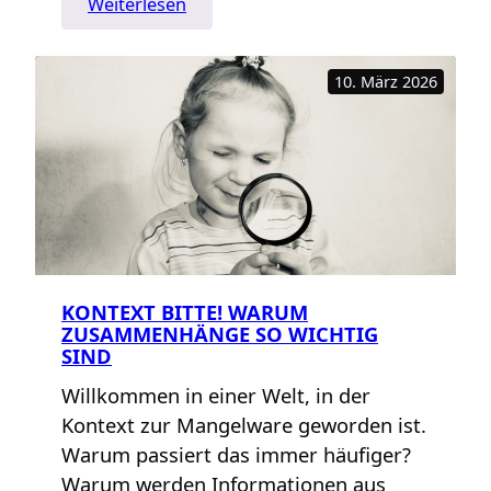
:
Weiterlesen
Resilienz:
Warum
10. März 2026
wir
alle
darüber
reden
–
aber
nicht
alle
verstehen,
KONTEXT BITTE! WARUM
was
ZUSAMMENHÄNGE SO WICHTIG
es
SIND
bedeutet
Willkommen in einer Welt, in der
Kontext zur Mangelware geworden ist.
Warum passiert das immer häufiger?
Warum werden Informationen aus