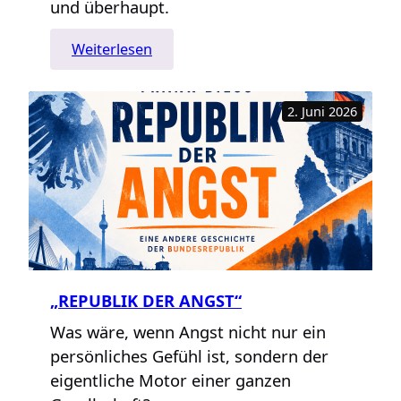
und überhaupt.
:
Weiterlesen
Du
oder
2. Juni 2026
Sie
—
Höflichkeit
versus
Zeitgeist
„REPUBLIK DER ANGST“
Was wäre, wenn Angst nicht nur ein
persönliches Gefühl ist, sondern der
eigentliche Motor einer ganzen