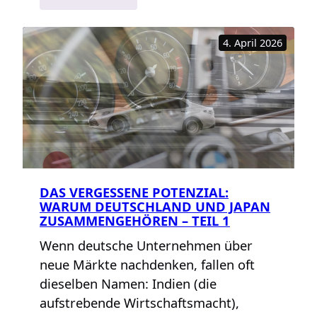
Das
vergessene
4. April 2026
Potenzial:
Warum
Deutschland
und
Japan
zusammengehören
–
Teil
2
DAS VERGESSENE POTENZIAL:
WARUM DEUTSCHLAND UND JAPAN
ZUSAMMENGEHÖREN – TEIL 1
Wenn deutsche Unternehmen über
neue Märkte nachdenken, fallen oft
dieselben Namen: Indien (die
aufstrebende Wirtschaftsmacht),