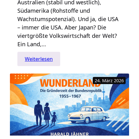
Australien (stabil und westlich),
Südamerika (Rohstoffe und
Wachstumspotenzial). Und ja, die USA
– immer die USA. Aber Japan? Die
viertgrößte Volkswirtschaft der Welt?
Ein Land,…
:
Weiterlesen
Das
vergessene
24. März 2026
Potenzial:
Warum
Deutschland
und
Japan
zusammengehören
–
Teil