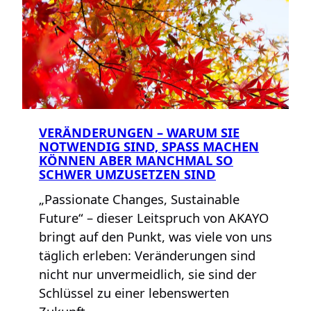
alle
darüber
reden
–
aber
nicht
alle
verstehen,
VERÄNDERUNGEN – WARUM SIE
was
NOTWENDIG SIND, SPASS MACHEN K
es
ÖNNEN ABER MANCHMAL SO S
bedeutet
CHWER UMZUSETZEN SIND
„Passionate Changes, Sustainable
Future“ – dieser Leitspruch von AKAYO
bringt auf den Punkt, was viele von uns
täglich erleben: Veränderungen sind
nicht nur unvermeidlich, sie sind der
Schlüssel zu einer lebenswerten