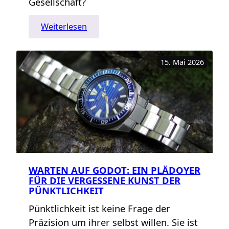
Gesellschaft?
:
Weiterlesen
„Republik
der
15. Mai 2026
Angst“
WARTEN AUF GODOT: EIN PLÄDOYER
FÜR DIE VERGESSENE KUNST DER
PÜNKTLICHKEIT
Pünktlichkeit ist keine Frage der
Präzision um ihrer selbst willen. Sie ist