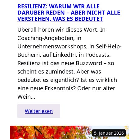
RESILIENZ: WARUM WIR ALLE
DARÜBER REDEN – ABER NICHT ALLE
VERSTEHEN, WAS ES BEDEUTET
Überall hören wir dieses Wort. In
Coaching-Angeboten, in
Unternehmensworkshops, in Self-Help-
Büchern, auf LinkedIn, in Podcasts.
Resilienz ist das neue Buzzword – so
scheint es zumindest. Aber was
bedeutet es eigentlich? Ist es wirklich
eine neue Erkenntnis? Oder nur alter
Wein…
:
Weiterlesen
Resilienz:
Warum
5. Januar 2026
wir