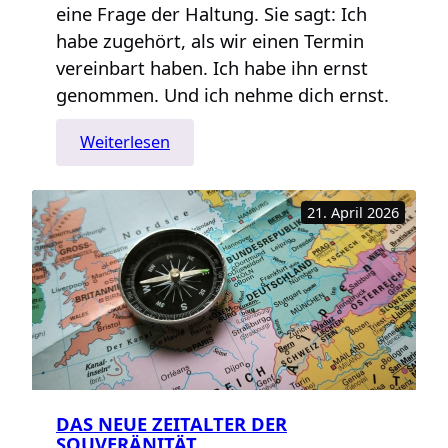
eine Frage der Haltung. Sie sagt: Ich
habe zugehört, als wir einen Termin
vereinbart haben. Ich habe ihn ernst
genommen. Und ich nehme dich ernst.
:
Weiterlesen
Warten
auf
21. April 2026
Godot:
Ein
Plädoyer
für
die
vergessene
Kunst
der
Pünktlichkeit
DAS NEUE ZEITALTER DER
SOUVERÄNITÄT