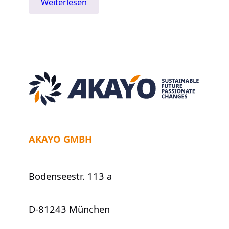
:
Weiterlesen
Die
Zukunft
der
deutschen
Automobilindustrie
–
rosig,
rostig,
rot
oder
nicht
AKAYO GMBH
existent?
Bodenseestr. 113 a
D-81243 München