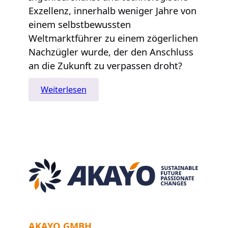
Exzellenz, innerhalb weniger Jahre von
einem selbstbewussten
Weltmarktführer zu einem zögerlichen
Nachzügler wurde, der den Anschluss
an die Zukunft zu verpassen droht?
:
Weiterlesen
Die
Zukunft
der
deutschen
Automobilindustrie
–
rosig,
rostig,
rot
oder
nicht
AKAYO GMBH