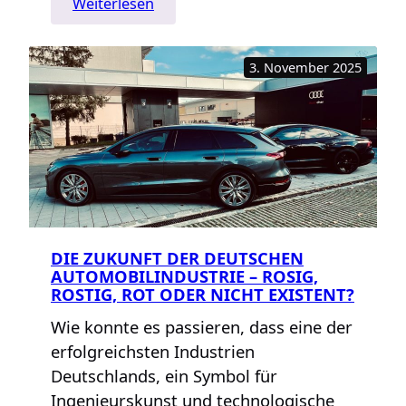
:
Weiterlesen
Kontext
bitte!
3. November 2025
Warum
Zusammenhänge
so
wichtig
sind
DIE ZUKUNFT DER DEUTSCHEN
AUTOMOBILINDUSTRIE – ROSIG,
ROSTIG, ROT ODER NICHT EXISTENT?
Wie konnte es passieren, dass eine der
erfolgreichsten Industrien
Deutschlands, ein Symbol für
Ingenieurskunst und technologische