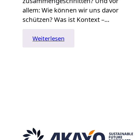
zusammengeschnitten? Und vor
allem: Wie können wir uns davor
schützen? Was ist Kontext –…
:
Weiterlesen
Kontext
bitte!
Warum
Zusammenhänge
so
wichtig
sind