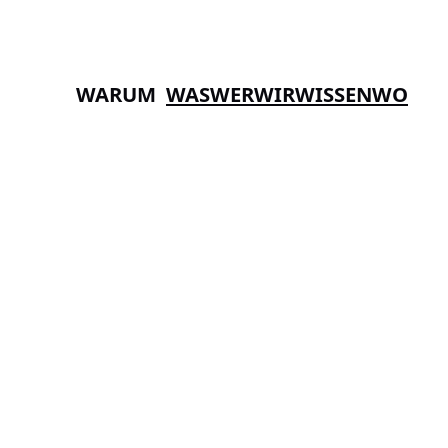
WARUM
WAS
WER
WIR
WISSEN
WO