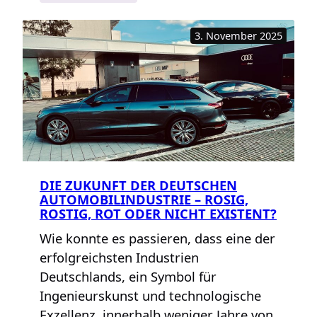
„Männer,
die
3. November 2025
die
Welt
verbrennen“
DIE ZUKUNFT DER DEUTSCHEN
AUTOMOBILINDUSTRIE – ROSIG,
ROSTIG, ROT ODER NICHT EXISTENT?
Wie konnte es passieren, dass eine der
erfolgreichsten Industrien
Deutschlands, ein Symbol für
Ingenieurskunst und technologische
Exzellenz, innerhalb weniger Jahre von