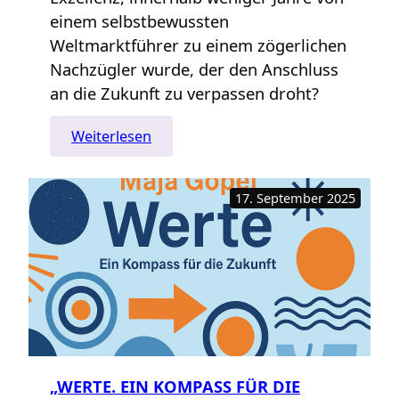
einem selbstbewussten
Weltmarktführer zu einem zögerlichen
Nachzügler wurde, der den Anschluss
an die Zukunft zu verpassen droht?
:
Weiterlesen
Die
Zukunft
17. September 2025
der
deutschen
Automobilindustrie
–
rosig,
rostig,
rot
oder
nicht
„WERTE. EIN KOMPASS FÜR DIE
existent?