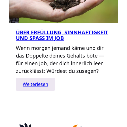
ÜBER ERFÜLLUNG, SINNHAFTIGKEIT
UND SPASS IM JOB
Wenn morgen jemand käme und dir
das Doppelte deines Gehalts böte —
für einen Job, der dich innerlich leer
zurücklässt: Würdest du zusagen?
:
Weiterlesen
Über
Erfüllung,
Sinnhaftigkeit
und
Spaß
im