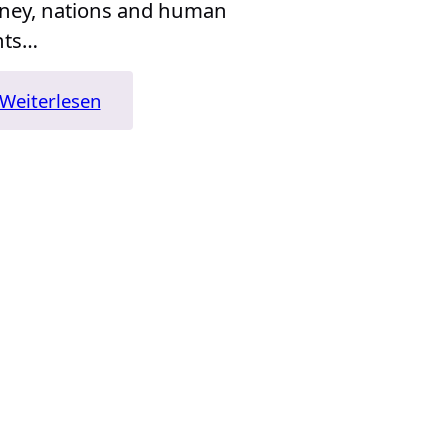
ey, nations and human
hts…
:
Weiterlesen
„Sapiens:
A
Brief
History
of
Humankind“