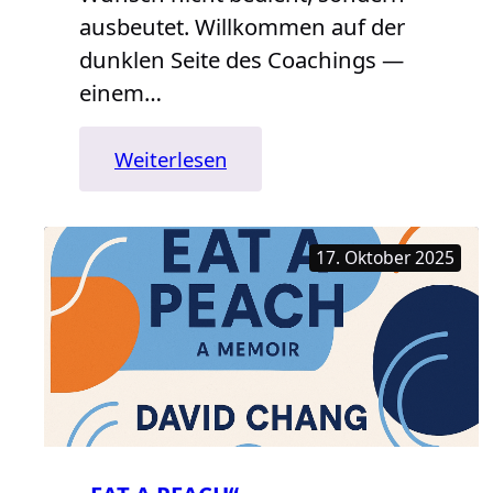
ausbeutet. Willkommen auf der
dunklen Seite des Coachings —
einem…
:
Weiterlesen
„Ich
mach
dich
17. Oktober 2025
reich,
glücklich
und
schön“
—
Willkommen
auf
der