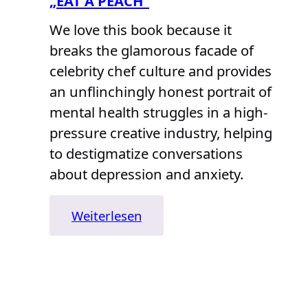
„EAT A PEACH“
dunklen
We love this book because it
Seite
breaks the glamorous facade of
des
Coachings
celebrity chef culture and provides
an unflinchingly honest portrait of
mental health struggles in a high-
pressure creative industry, helping
to destigmatize conversations
about depression and anxiety.
:
Weiterlesen
„Eat
a
Peach“