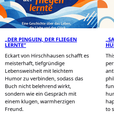
„DER PINGUIN, DER FLIEGEN
„SA
LERNTE“
HU
Eckart von Hirschhausen schafft es
Thi
meisterhaft, tiefgründige
per
Lebensweisheit mit leichtem
ant
Humor zu verbinden, sodass das
phi
Buch nicht belehrend wirkt,
fun
sondern wie ein Gespräch mit
hum
einem klugen, warmherzigen
hap
Freund.
to 