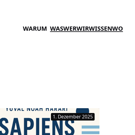
WARUM
WAS
WER
WIR
WISSEN
WO
1. Dezember 2025