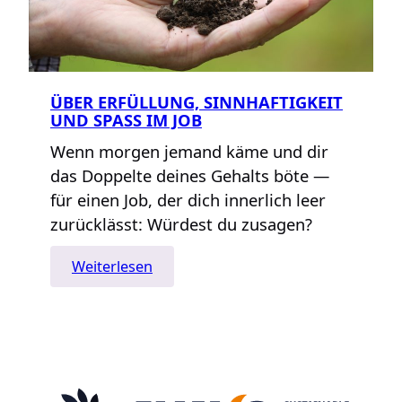
ÜBER ERFÜLLUNG, SINNHAFTIGKEIT
UND SPASS IM JOB
Wenn morgen jemand käme und dir
das Doppelte deines Gehalts böte —
für einen Job, der dich innerlich leer
zurücklässt: Würdest du zusagen?
:
Weiterlesen
Über
Erfüllung,
Sinnhaftigkeit
und
Spaß
im