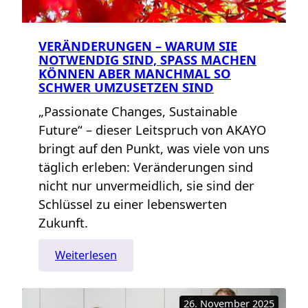
VERÄNDERUNGEN – WARUM SIE
NOTWENDIG SIND, SPASS MACHEN K
ÖNNEN ABER MANCHMAL SO S
CHWER UMZUSETZEN SIND
„Passionate Changes, Sustainable
Future“ – dieser Leitspruch von AKAYO
bringt auf den Punkt, was viele von uns
täglich erleben: Veränderungen sind
nicht nur unvermeidlich, sie sind der
Schlüssel zu einer lebenswerten
Zukunft.
:
Weiterlesen
Veränderungen
–
26. November 2025
warum