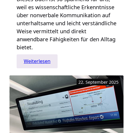
weil es wissenschaftliche Erkenntnisse
über nonverbale Kommunikation auf
unterhaltsame und leicht verständliche
Weise vermittelt und direkt
anwendbare Fähigkeiten für den Alltag
bietet.
:
Weiterlesen
„Ich
sehe
22. September 2025
das,
was
du
nicht
sagst“