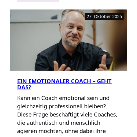
Likes,
Dislikes
27. Oktober 2025
und
die
Sache
mit
den
„ehrlichen“
Bewertungen
EIN EMOTIONALER COACH – GEHT
DAS?
Kann ein Coach emotional sein und
gleichzeitig professionell bleiben?
Diese Frage beschäftigt viele Coaches,
die authentisch und menschlich
agieren möchten, ohne dabei ihre