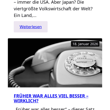
– immer die USA. Aber Japan? Die
viertgrößte Volkswirtschaft der Welt?
Ein Land,…
:
Weiterlesen
Das
vergessene
18. Januar 2026
Potenzial:
Warum
Deutschland
und
Japan
zusammengehören
–
Teil
1
FRÜHER WAR ALLES VIEL BESSER –
WIRKLICH?
„Früher war alles besser“ – dieser Satz