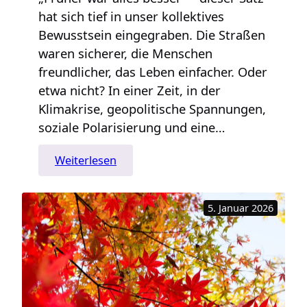
hat sich tief in unser kollektives
Bewusstsein eingegraben. Die Straßen
waren sicherer, die Menschen
freundlicher, das Leben einfacher. Oder
etwa nicht? In einer Zeit, in der
Klimakrise, geopolitische Spannungen,
soziale Polarisierung und eine…
:
Weiterlesen
Früher
war
5. Januar 2026
alles
viel
besser
–
wirklich?