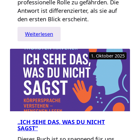
professionelle Rolle zu gefährden. Die
Antwort ist differenzierter, als sie auf
den ersten Blick erscheint.
:
Weiterlesen
Ein
emotionaler
1. Oktober 2025
Coach
–
geht
das?
„ICH SEHE DAS, WAS DU NICHT
SAGST“
Dieses Buch ist so spannend für uns,