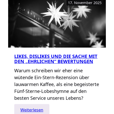
17. November 2025
andhaltig
–
über
AKAYO
und
CO3
LIKES, DISLIKES UND DIE SACHE MIT
DEN „EHRLICHEN“ BEWERTUNGEN
Warum schreiben wir eher eine
wütende Ein-Stern-Rezension über
lauwarmen Kaffee, als eine begeisterte
Fünf-Sterne-Lobeshymne auf den
besten Service unseres Lebens?
:
Weiterlesen