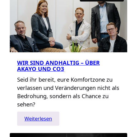
sie
notwendig
sind,
Spaß
machen
können
aber
manchmal
WIR SIND ANDHALTIG – ÜBER
so
AKAYO UND CO3
schwer
Seid ihr bereit, eure Komfortzone zu
umzusetzen
sind
verlassen und Veränderungen nicht als
Bedrohung, sondern als Chance zu
sehen?
:
Weiterlesen
Wir
sind