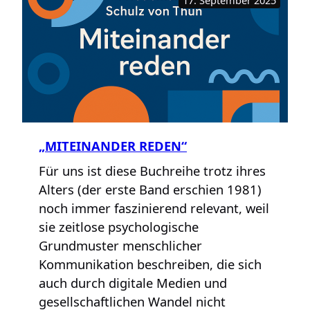
Zeiten
von
Krisen
–
warum
wir
uns
damit
so
„MITEINANDER REDEN“
schwer
tun?
Für uns ist diese Buchreihe trotz ihres
Alters (der erste Band erschien 1981)
noch immer faszinierend relevant, weil
sie zeitlose psychologische
Grundmuster menschlicher
Kommunikation beschreiben, die sich
auch durch digitale Medien und
gesellschaftlichen Wandel nicht