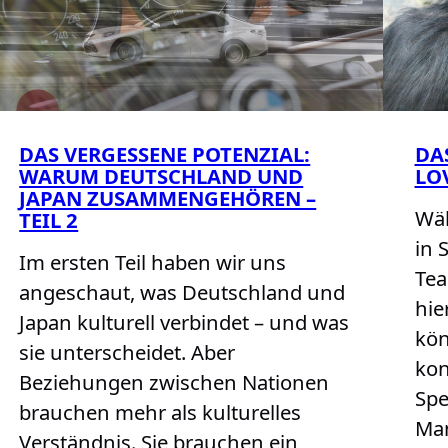
DAS VERGESSENE POTENZIAL:
DA
WARUM DEUTSCHLAND UND
LO
JAPAN ZUSAMMENGEHÖREN –
Wäh
TEIL 2
in 
Im ersten Teil haben wir uns
Te
angeschaut, was Deutschland und
hie
Japan kulturell verbindet – und was
kön
sie unterscheidet. Aber
kon
Beziehungen zwischen Nationen
Spe
brauchen mehr als kulturelles
Ma
Verständnis. Sie brauchen ein