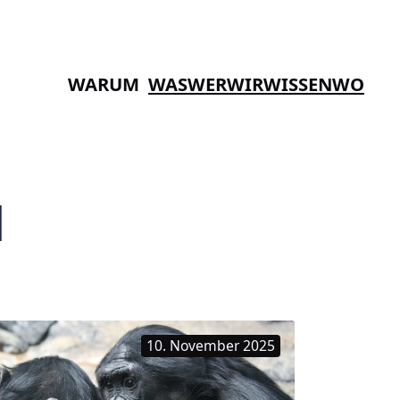
WARUM
WAS
WER
WIR
WISSEN
WO
N
10. November 2025