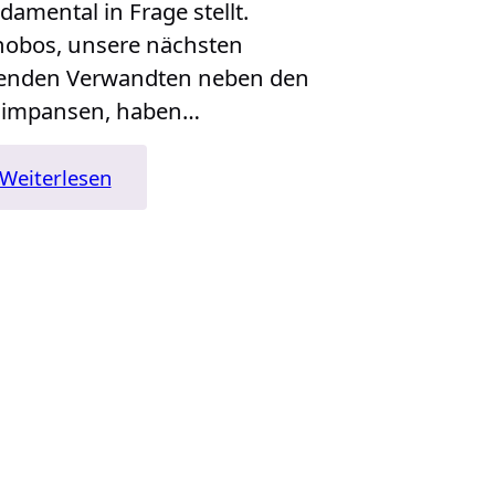
damental in Frage stellt.
obos, unsere nächsten
enden Verwandten neben den
himpansen, haben…
:
Weiterlesen
Das
Bonobo
Prinzip
–
Make
Love
Not
War