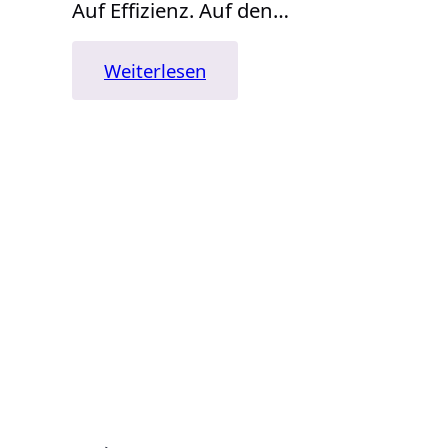
Auf Effizienz. Auf den…
:
Weiterlesen
DAS
NEUE
ZEITALTER
DER
SOUVERÄNITÄT