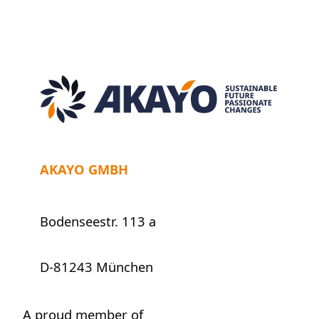
auf
Godot:
Ein
Plädoyer
für
die
vergessene
Kunst
der
Pünktlichkeit
AKAYO GMBH
Bodenseestr. 113 a
D-81243 München
A proud member of