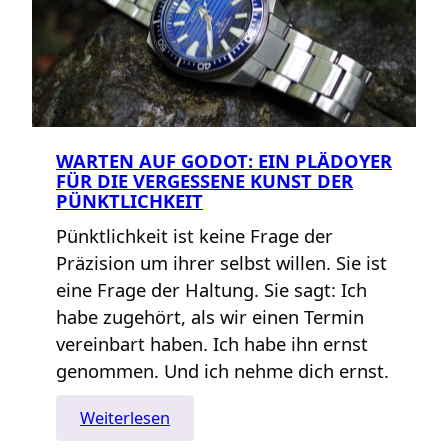
WARTEN AUF GODOT: EIN PLÄDOYER
FÜR DIE VERGESSENE KUNST DER
PÜNKTLICHKEIT
Pünktlichkeit ist keine Frage der
Präzision um ihrer selbst willen. Sie ist
eine Frage der Haltung. Sie sagt: Ich
habe zugehört, als wir einen Termin
vereinbart haben. Ich habe ihn ernst
genommen. Und ich nehme dich ernst.
:
Weiterlesen
Warten