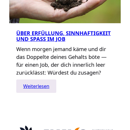
ÜBER ERFÜLLUNG, SINNHAFTIGKEIT
UND SPASS IM JOB
Wenn morgen jemand käme und dir
das Doppelte deines Gehalts böte —
für einen Job, der dich innerlich leer
zurücklässt: Würdest du zusagen?
:
Weiterlesen
Über
Erfüllung,
Sinnhaftigkeit
und
Spaß
im