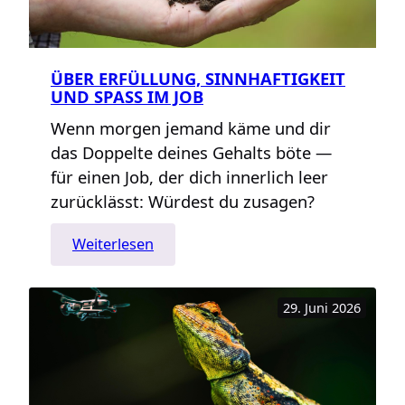
ÜBER ERFÜLLUNG, SINNHAFTIGKEIT
UND SPASS IM JOB
Wenn morgen jemand käme und dir
das Doppelte deines Gehalts böte —
für einen Job, der dich innerlich leer
zurücklässt: Würdest du zusagen?
:
Weiterlesen
Über
Erfüllung,
29. Juni 2026
Sinnhaftigkeit
und
Spaß
im
Job