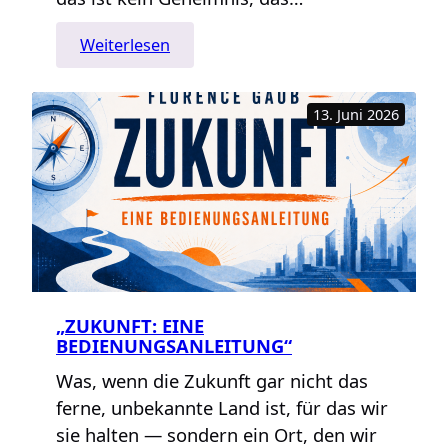
:
Weiterlesen
andhaltig
—
13. Juni 2026
ein
Blick
hinter
die
Kulissen
„ZUKUNFT: EINE
BEDIENUNGSANLEITUNG“
Was, wenn die Zukunft gar nicht das
ferne, unbekannte Land ist, für das wir
sie halten — sondern ein Ort, den wir