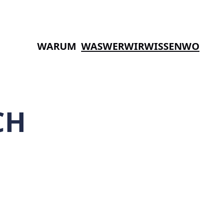
WARUM
WAS
WER
WIR
WISSEN
WO
CH