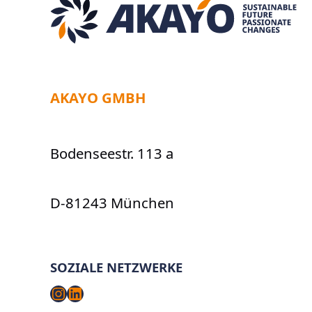
gedacht
werden
sollte
AKAYO GMBH
Bodenseestr. 113 a
D-81243 München
SOZIALE NETZWERKE
Instagram
LinkedIn