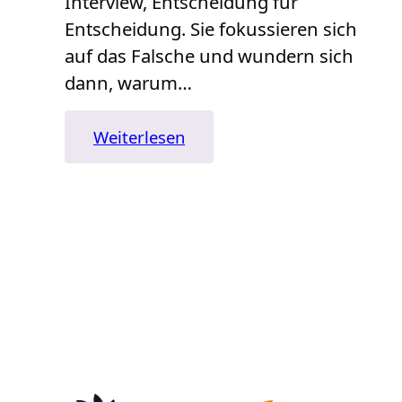
Interview, Entscheidung für
Entscheidung. Sie fokussieren sich
auf das Falsche und wundern sich
dann, warum…
:
Weiterlesen
Der
PEEC
Ansatz
–
Warum
der
Hiring
Prozess
gänzlich
neu