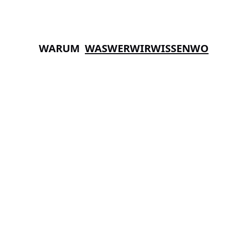
WARUM
WAS
WER
WIR
WISSEN
WO