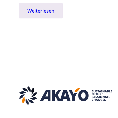
:
Weiterlesen
Du
oder
Sie
—
Höflichkeit
versus
Zeitgeist