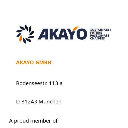
Weltveränderer,
Konfliktlöser,
Brückenbauer
und
kultureller
Spiegel
AKAYO GMBH
Bodenseestr. 113 a
D-81243 München
A proud member of