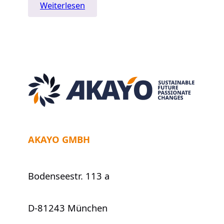
:
Weiterlesen
Das
Bonobo
Prinzip
–
Make
Love
Not
War
AKAYO GMBH
Bodenseestr. 113 a
D-81243 München