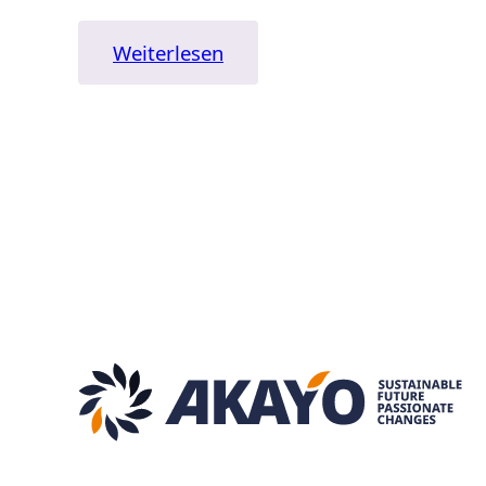
:
Weiterlesen
„Von
der
Pflicht“