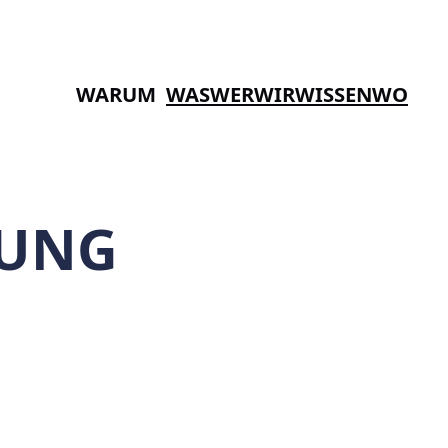
WARUM
WAS
WER
WIR
WISSEN
WO
UNG