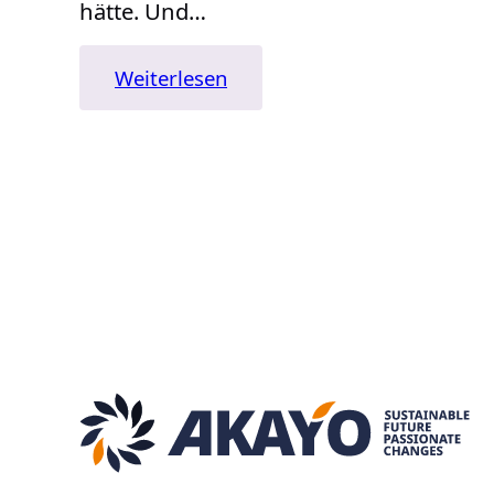
hätte. Und…
:
Weiterlesen
Auf
die
Zähne
beißen
und
durch