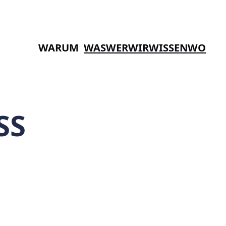
WARUM
WAS
WER
WIR
WISSEN
WO
SS