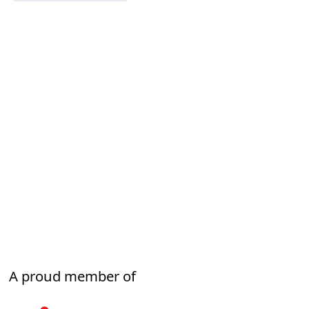
Werte
und
Identitäten
–
Definition,
Abgrenzung
und
Relevanz
A proud member of