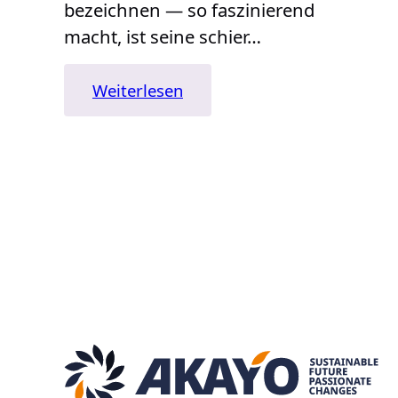
bezeichnen — so faszinierend
macht, ist seine schier…
:
Weiterlesen
SAKE
—
Flüssiger
Spiegel
einer
Nation