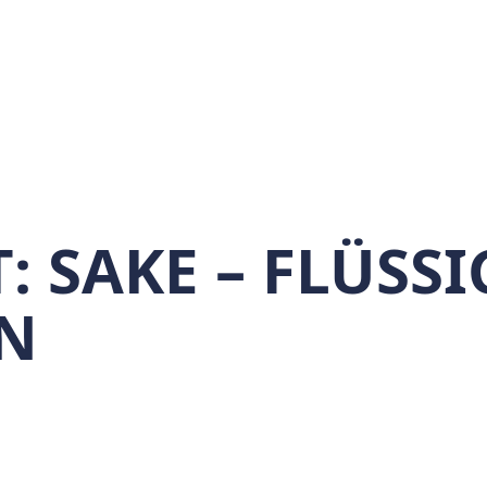
T:
SAKE – FLÜSSI
ON