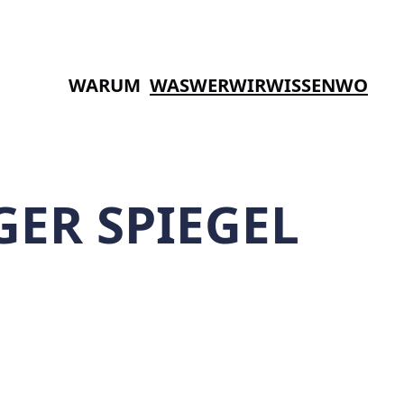
WARUM
WAS
WER
WIR
WISSEN
WO
GER SPIEGEL