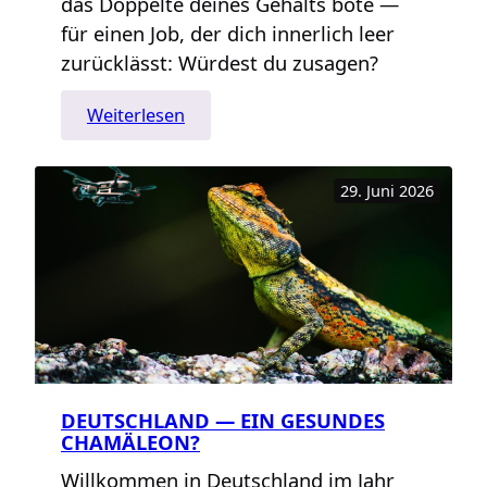
das Doppelte deines Gehalts böte —
für einen Job, der dich innerlich leer
zurücklässt: Würdest du zusagen?
:
Weiterlesen
Über
Erfüllung,
29. Juni 2026
Sinnhaftigkeit
und
Spaß
im
Job
DEUTSCHLAND — EIN GESUNDES
CHAMÄLEON?
Willkommen in Deutschland im Jahr